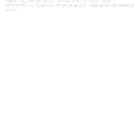
Комментарий
Перезвоните мне
Нажимая кнопку, вы даете
согласие на обработку персональных данных
и соглашаетесь с
политикой конфиденциальности
.
ООО «Медицинский Женский Центр»
ОГРН: 1037704019100
ИНН: 7704260311
Л041-01137-77/00555749