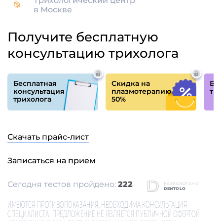
Описание
Результаты лечения
0
Вам перезвонить?
Вы можете позвонить по номеру:
+7 (495)
129-00-14
или мы вам перезвоним.
Ваше имя
Телефон