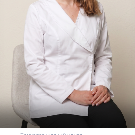
Мезотерапия
Лазерная терапия
ПРП (PRP) (плазмотерапия)
Паровая баня
Дарсонваль
Газожидкостный пилинг
Массаж головы
Биоптрон
Криомассаж
Электропорация
Озонотерапия
Уход за волосами
Трихопигментация
Капельница «Золушка»
Капельница «Миланский коктейль»