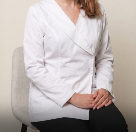
Мезотерапия
Лазерная терапия
ПРП (PRP) (плазмотерапия)
Паровая баня
Дарсонваль
Газожидкостный пилинг
Массаж головы
Биоптрон
Криомассаж
Электропорация
Озонотерапия
Уход за волосами
Трихопигментация
Капельница «Золушка»