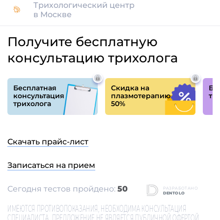
Капельница «Миланский коктейль»
Описание
Отзывы
2
Результаты лечения
0
Вам перезвонить?
Вы можете позвонить по номеру:
+7 (495)
129-00-14
или мы вам перезвоним.
Ваше имя