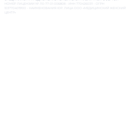
Телефон
Комментарий
Перезвоните мне
Нажимая кнопку, вы даете
согласие на обработку персональных данных
и соглашаетесь с
политикой конфиденциальности
.
ООО «Медицинский Женский Центр»
ОГРН: 1037704019100