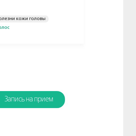
олезни кожи головы
олос
Запись на прием