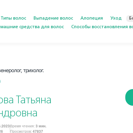
Типы волос
Выпадение волос
Алопеция
Уход
Б
машние средства для волос
Cпособы восстановления в
неролог, трихолог.
ова Татьяна
ндровна
6.2023
Время чтения:
3 мин.
26
Просмотров:
47837