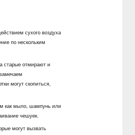
действием сухого воздуха
ение по нескольким
 а старые отмирают и
 замечаем
ки могут скопиться,
им как мыло, шампунь или
аивание чешуек.
орые могут вызвать